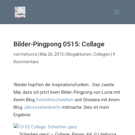
Bilder-Pingpong 0515: Collage
von
hehocra
|
Mai 26, 2015
|
Blogaktionen
,
Collagen
|
9
Kommentare
Wieder hüpften die Inspirationsfunken… Das zweite
Mal, dass ich jetzt beim Bilder-Pingpong von Lucia mit
ihrem Blog
Schreibtischwelten
und Ghislana mit ihrem
Blog
Jahreszeitenbriefe
mitmache. Dies ist mein
Ergebnis:
‚Scherben ganz‘ – Collage, Papier, A4, (c) hehocra