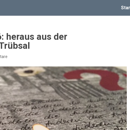
Star
: heraus aus der
 Trübsal
tare