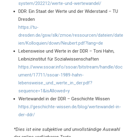
system/202212/werte-und-wertewandel/
DDR: Ein Staat der Werte und der Widerstand – TU
Dresden
https://tu-
dresden.de/gsw/slk/zmoe/ressourcen/dateien/date
ien/Kolloquien/down/Neubert.pdf?lang=de
Lebensweise und Werte in der DDR – Toni Hahn,
Leibnizinstitut für Sozialwissenschaften
https://www.ssoar.info/ssoar/bitstream/handle/doc
ument/17711/ssoar-1989-hahn-
lebensweise_und_werte_in_der.pdf?
sequence=1&isAllowed=y
Wertewandel in der DDR – Geschichte Wissen
https://geschichte-wissen.de/blog/wertewandel-in-
der-ddr/
*Dies ist eine subjektive und unvollständige Auswahl