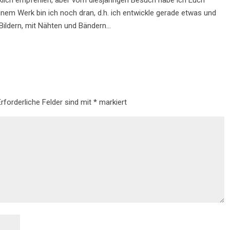
klich empfehlen, aber vom diesjährigen Besuch habe ich Euch
nem Werk bin ich noch dran, d.h. ich entwickle gerade etwas und
 Bildern, mit Nähten und Bändern…
Erforderliche Felder sind mit
*
markiert