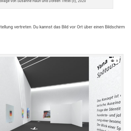
llage von Susanne Haun und Doreen Trittel (c), 2020
stellung vertreten. Du kannst das Bild vor Ort über einen Bildschirm