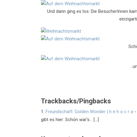
Und dann ging es los: Die BesucherInnen kame
einzigar
Sch
…un
Trackbacks/Pingbacks
Freundschaft: Golden Wonder | h e h o c r a
-
gibt es hier: Schön war’s… […]