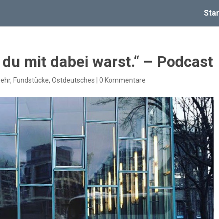
Star
 du mit dabei warst.“ – Podcast
mehr
,
Fundstücke
,
Ostdeutsches
|
0 Kommentare