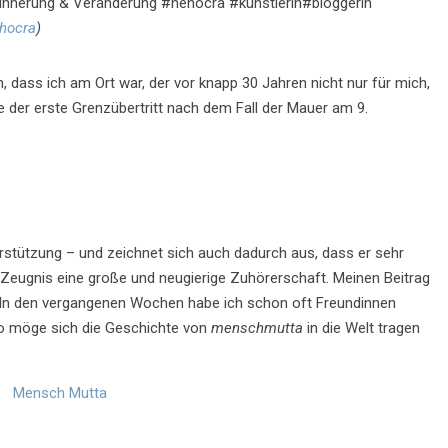
Erinnerung & Veränderung #hehocra #künstlerin#bloggerin
hocra
)
 dass ich am Ort war, der vor knapp 30 Jahren nicht nur für mich,
e der erste Grenzübertritt nach dem Fall der Mauer am 9.
erstützung – und zeichnet sich auch dadurch aus, dass er sehr
 Zeugnis eine große und neugierige Zuhörerschaft. Meinen Beitrag
. In den vergangenen Wochen habe ich schon oft Freundinnen
 So möge sich die Geschichte von
menschmutta
in die Welt tragen
Mensch Mutta